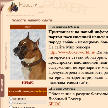
Фото
30
сентября
2009 года
Приглашаем на новый инфо
портал посвященный нашей 
породе собак – немецкому бок
На сайте Мир боксера
http://www.boxerworld.ru/
Вы на
интересные статьи об истории,
дрессировке, выставочной подг
содержании, ветеринарии и мн
Предусмотрена возможность р
материалов зарегистрированн
пользователями сайта.
РИЧАРД
19
июня
2009 года
Как часто Вы посещаете
www.boxer.ru
Обновление
в разделе
Фотоаль
Любимый Боксер
ежедневно
БРЮС
через день
один раз в неделю