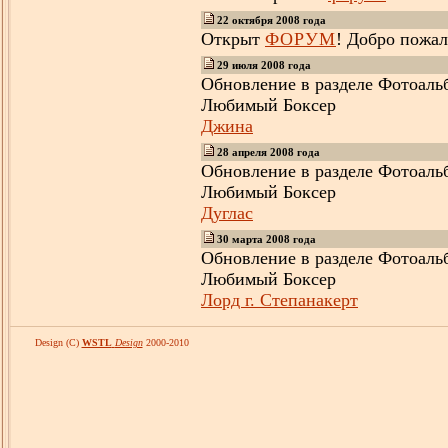
22
октября
200
8
года
Открыт
ФОРУМ
! Добро пожало
2
9 июля
200
8
года
Обновление
в разделе
Фотоаль
Любимый Боксер
Джина
28
апреля
200
8
года
Обновление
в разделе
Фотоаль
Любимый Боксер
Дуглас
30
марта
200
8
года
Обновление
в разделе
Фотоаль
Любимый Боксер
Лорд
г. Степанакерт
Design (C)
WSTL
Design
2000-2010