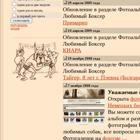
29
апреля
2009 года
один раз в две недели
Обновление
в разделе
Фотоаль
один раз в месяц
Любимый Боксер
в первый раз здесь
Примарио
результаты
архив
14
апреля
2009 года
Обновление
в разделе
Фотоаль
Любимый Боксер
КИАРА
19
ноября
200
8
года
Обновление
в разделе
Фотоаль
Любимый Боксер
Тайгер, 8 лет г. Плевна (Болгар
7
ноября
200
8
года
Уважаемые 
Открыта
фот
Немецких бо
Вы можете со
альбом
и
раз
фотографии
любимых собак, все вопросы п
Фотогалереи на
форуме
...