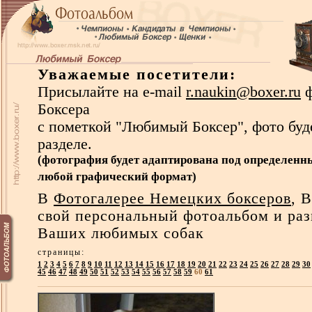
Уважаемые посетители:
Присылайте на e-mail
r.naukin@boxer.ru
ф
Боксера
с пометкой "Любимый Боксер", фото буд
разделе.
(фотография будет адаптирована под определенн
любой графический формат)
В
Фотогалерее Немецких боксеров
, 
свой персональный фотоальбом
и
раз
Ваших любимых собак
страницы
:
1
2
3
4
5
6
7
8
9
10
11
12
13
14
15
16
17
18
19
20
21
22
23
24
25
26
27
28
29
30
45
46
47
48
49
50
51
52
53
54
55
56
57
58
59
60
61